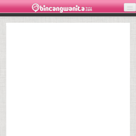
KECANTIKAN
KESEHATAN
INSPIRASI
LOVE
PARENTING
WISATA