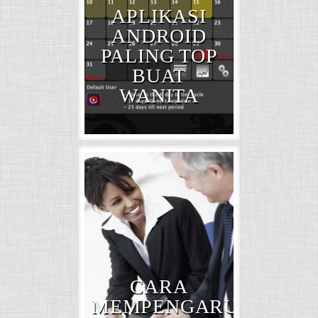
APLIKASI
ANDROID
PALING TOP
BUAT
WANITA
CARA
MEMPENGARUHI