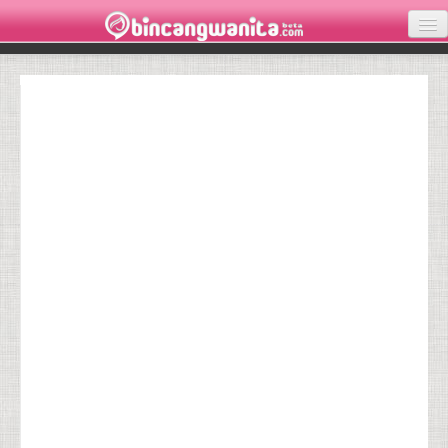
KECANTIKAN
KESEHATAN
INSPIRASI
LOVE
PARENTING
WISATA