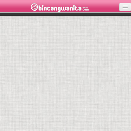
KECANTIKAN
KESEHATAN
INSPIRASI
LOVE
PARENTING
WISATA