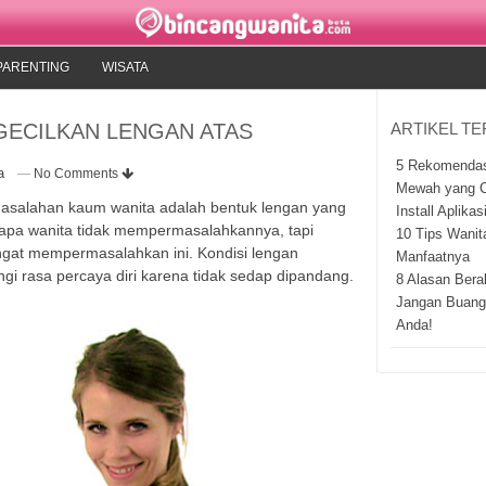
PARENTING
WISATA
GECILKAN LENGAN ATAS
ARTIKEL T
5 Rekomendas
a
—
No Comments
Mewah yang C
masalahan kaum wanita adalah bentuk lengan yang
Install Aplika
apa wanita tidak mempermasalahkannya, tapi
10 Tips Wani
ngat mempermasalahkan ini. Kondisi lengan
Manfaatnya
i rasa percaya diri karena tidak sedap dipandang.
8 Alasan Beral
Jangan Buang
Anda!