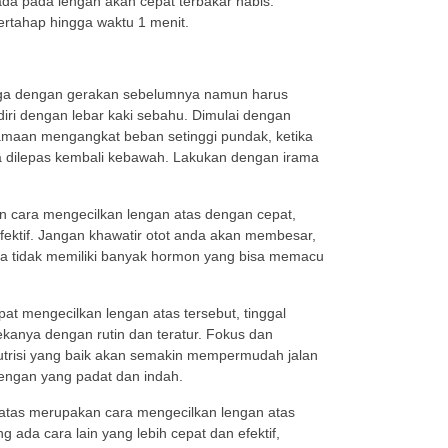
da pada lengan akan cepat terbakar habis.
bertahap hingga waktu 1 menit.
uga dengan gerakan sebelumnya namun harus
diri dengan lebar kaki sebahu. Dimulai dengan
amaan mengangkat beban setinggi pundak, ketika
a dilepas kembali kebawah. Lakukan dengan irama
an cara mengecilkan lengan atas dengan cepat,
fektif. Jangan khawatir otot anda akan membesar,
a tidak memiliki banyak hormon yang bisa memacu
at mengecilkan lengan atas tersebut, tinggal
anya dengan rutin dan teratur. Fokus dan
trisi yang baik akan semakin mempermudah jalan
engan yang padat dan indah.
diatas merupakan cara mengecilkan lengan atas
ng ada cara lain yang lebih cepat dan efektif,