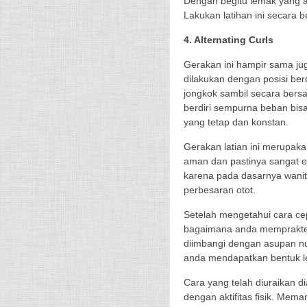
Dengan begitu lemak yang a
Lakukan latihan ini secara 
4. Alternating Curls
Gerakan ini hampir sama j
dilakukan dengan posisi ber
jongkok sambil secara bers
berdiri sempurna beban bis
yang tetap dan konstan.
Gerakan latian ini merupak
aman dan pastinya sangat e
karena pada dasarnya wanit
perbesaran otot.
Setelah mengetahui cara cep
bagaimana anda mempraktek
diimbangi dengan asupan nu
anda mendapatkan bentuk l
Cara yang telah diuraikan 
dengan aktifitas fisik. Mema