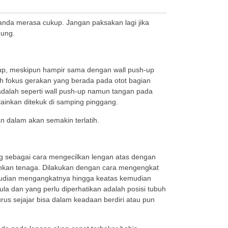
anda merasa cukup. Jangan paksakan lagi jika
gung.
up, meskipun hampir sama dengan wall push-up
 fokus gerakan yang berada pada otot bagian
dalah seperti wall push-up namun tangan pada
lainkan ditekuk di samping pinggang.
an dalam akan semakin terlatih.
ng sebagai cara mengecilkan lengan atas dengan
kan tenaga. Dilakukan dengan cara mengengkat
udian mengangkatnya hingga keatas kemudian
la dan yang perlu diperhatikan adalah posisi tubuh
us sejajar bisa dalam keadaan berdiri atau pun