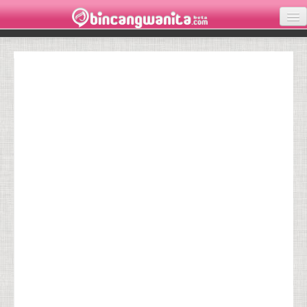
KECANTIKAN
KESEHATAN
INSPIRASI
LOVE
PARENTING
WISATA