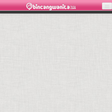
KECANTIKAN
KESEHATAN
INSPIRASI
LOVE
PARENTING
WISATA